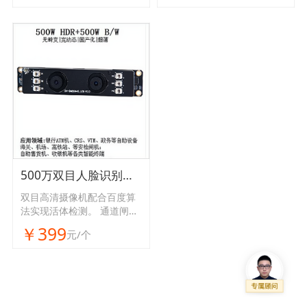
500万双目人脸识别相机
双目高清摄像机配合百度算
法实现活体检测。 通道闸
机、门禁考勤、自助终端、
￥399
元/个
新零售人脸识别结算等行业
广为应用，、多系统兼容
UVC免驱