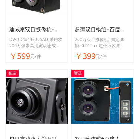
迪威泰双目摄像机+百度人脸识别SDK
超薄双目模组+百度人脸识别SDK
DV-BD4044S305AD 采用双
200万双目摄像机;·固定30
200万像素高清宽动态成
帧.·0.01Lux 超低照效果
像，能在各种复杂环境光中
·-30℃~+70℃超薄设计实用
￥599
￥399
元/件
元/件
清晰成像，超低功率，支持
性更强！
活体检测和人脸识别算法
智选
智选
单目宽动态人脸识别相机
双目分体式+百度人脸识别SDK