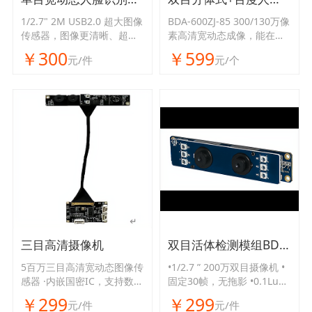
1/2.7" 2M USB2.0 超大图像
BDA-600ZJ-85 300/130万像
传感器，图像更清晰、超宽
素高清宽动态成像，能在各
动态适应各种复杂光线环
种复杂环境光中清晰成像，
￥300
￥599
元/件
元/个
境，支持人脸识别算法
超低功率，支持活体检测和
人脸识别算法。
三目高清摄像机
双目活体检测模组BD-2701
5百万三目高清宽动态图像传
•1/2.7 ” 200万双目摄像机 •
感器 ·内嵌国密IC，支持数据
固定30帧，无拖影 •0.1Lux
加密 ·带音频功能
超低照效果 •-30℃~ 70℃宽
￥299
￥299
元/件
元/件
温度范围稳定工作