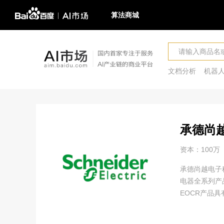
算法商城
文档分析
机器
承德尚
资本：100万
承德尚越电子
电器全系列产
EOCR产品