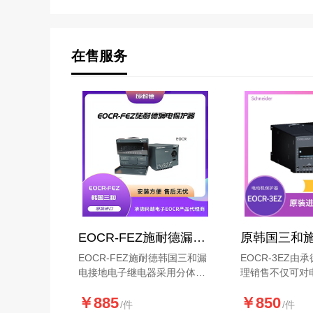
在售服务
EOCR-FEZ施耐德漏电分体式电子继电器
EOCR-FEZ施耐德韩国三和漏
EOCR-3EZ由
电接地电子继电器采用分体式
理销售不仅可对
安装方式具有过电流、缺相、
监测和保护，还
￥885
￥850
堵转、反转、电流不平衡和漏
线路的绝缘性及
/件
/件