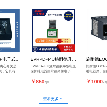
8.
131623785468
能适用三相电
韩国ECS125P电子式离心开关
EVRPD-44U施耐德升级款数字型电压保护继电器产品说明
子式离心开关是一
EVRPD-44U施耐德数字型电压
施耐德EOCR
关，它具有机
保护继电器由承德尚越电子代
继电器属于智
能，通过内部
理销售。详情了解
器，具有过电
￥850
￥1000
械力来控制单
13162378568.
相，逆相，短
/件
/
起动和断开绕
动中堵转，运
能。
查看更多