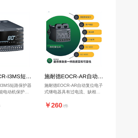
机。
施耐德EOCR-I3MS短路保护器继电器
施耐德EOCR-AR自动复位电子式继电器
-I3MS短路保护器
施耐德EOCR-AR自动复位电子
能电动机保护
式继电器具有过电流、缺相和
流，欠电流，缺
堵转三种保护功能，35mm导
￥260
路，不平衡，启
轨安装和固定式安装。
件
/件
转中堵转等功