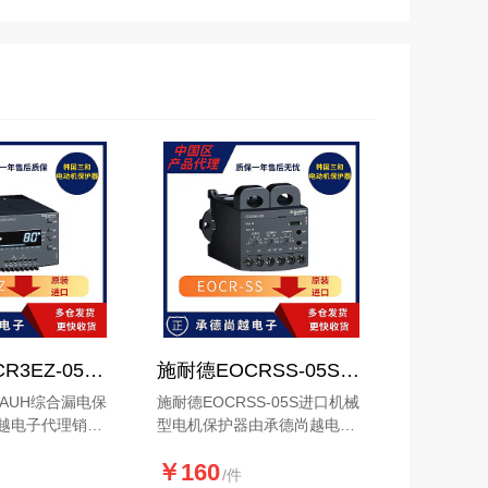
施耐德EOCR3EZ-05AUH综合漏电马达保护器产品介绍
施耐德EOCRSS-05S进口机械型电机保护器产品说明
05AUH综合漏电保
施耐德EOCRSS-05S进口机械
越电子代理销
型电机保护器由承德尚越电子
023施耐德新升
代理销售
￥160
适用单相电机还
/件