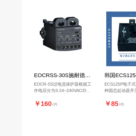
电保护功能。
咨询1316237856
EOCRSS-30S施耐德全新升级经济型过电流马达保护器
EOCR-SS过电流保护器根据工
ECS125P电
作电压分为S:24~240VAC/DC
种固态起动器开
和W:380~440VAC。
械离心开关的功
￥160
￥85
电子电路而非机
/件
/件
相感应电动机中
组。