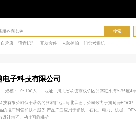
搜索
人自营店
语音识别
开发套件
人脸抓拍
门禁考勤机
越电子科技有限公司
规模：10~100人
地址：河北省承德市双桥区兴盛汇水湾A-36座4单
科技有限公司位于著名的旅游胜地--河北承德，公司致力于施耐德EOCR
品的推广销售和技术服务.产品广泛应用于钢铁、石化、电力、机械、OE
具有设计精巧、动作可靠准确