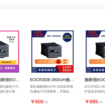
原韩国三和施耐德EOCR新款3EZ-05CUH漏电保护器产品介绍
EOCR3DE-05DUH施耐德新升级款综合电机保护器
承德尚越电子代
新款施耐德EOCR-3DE由承德
EOCR3EZ-
电机进行基本
尚越电子代理销售，升级款产
护器由承德尚
可监测保护其
品需要确定电流05型0.5-7和80
售，该产品是2
￥600
￥895
漏电状况.详细
型5-80A详情咨询
级版本，不仅
/件
/件