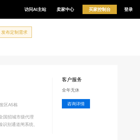
访问AI主站
卖家中心
买家控制台
登录
发布定制需求
客户服务
全年无休
咨询详情
发区A5栋
全国招城市级代理
人脸识别通道闸系统、