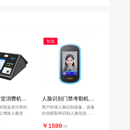
智选
人脸支付食堂消费机（台式）HJ-XF70-T
人脸识别门禁考勤机HJ-MK43（4.3寸）
的现金支付和扫
用户对准人脸识别设备，设备
上增加人脸支付
自动抓取和识别人脸信息，核
对认证成功后，门锁自动开启
￥1599
系统，同时生成相应的考勤记
件
/件