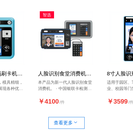
园、企事业单
智选
班车人脸扫码刷卡机HJ-G70-FCQ
人脸识别食堂消费机MINI版HJ-XF70-GII-FCQ
，模具精细，
本产品为新一代人脸识别食堂
适用于园区、
展现各种优
消费机。 · 中国银联卡检测中
业、校园等门
范。本产品同
心认证和入网许可 · 防护等级
康码核验、高
￥4100
￥3599
、IC卡刷
IP65
证核验（身份
/件
/
付等三种支付
查看更多