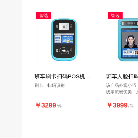
常报警。应用校
位等。
智选
智选
班车刷卡扫码POS机HJ-G70-CQ
刷卡、扫码识别
该产品外观小巧
线条流畅优美，
势，堪称设计典
￥3299
￥3999
时支持二维码扫码
/件
/件
卡、人脸识别支
方式。