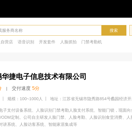
搜索
人自营店
语音识别
开发套件
人脸抓拍
门禁考勤机
锡华捷电子信息技术有限公司
分
交付速度
5分
|
规模：100~1000人
地址：江苏省无锡市隐秀路854号蠡园经济开
电子支付设备系统、人脸识别门禁考勤人脸支付系统、智能门锁，现面向
M/ODM定制。公司自主研发人脸门禁、人脸考勤、人脸识别食堂消费、
对讲系统、人脸访客系统、智能家居集成等