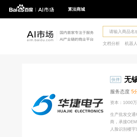
算法商城
文档分析
机器
无
伙伴
服务态度
5
资本：1000万
生产批发交通
商，承接OE
人脸识别楼宇