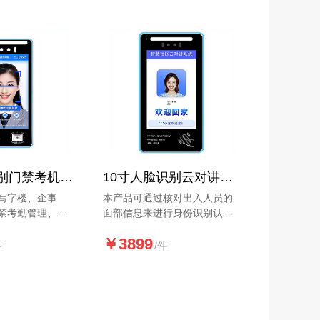
录，从而实现人脸识别开门和
考勤功能。
8寸人脸识别门禁考机HJ-MK80
10寸人脸识别云对讲机HJ-LY100
写字楼、企事
本产品可通过核对出入人员的
禁考勤管理、健
面部信息来进行身份识别认
精度测温、身份
证，广泛应用于智慧社区等楼
￥3899
证模块选配）
宇可视对讲。
件
/件