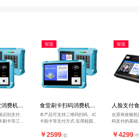
智选
智选
人脸识别食堂消费机HJ-XF70-G-FCQ
食堂刷卡扫码消费机HJ-XF70-G-CQ
脸识别支付、
本产品可支持二维码扫码、IC
在原有收银机
卡刷卡等三种
卡刷卡等支付方式 应用校园、
码支付的基础
带口罩人脸识
企事业单位等。
功能
￥2599
￥4299
活体识别、异
/套
/