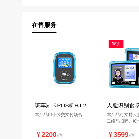
在售服务
智选
班车刷卡POS机HJ-2082
本产品用于公交支付场合
本产品可支持人
二维码扫码、IC
支付方式，支持
￥2200
￥3599
别、智能补光、
/件
/件