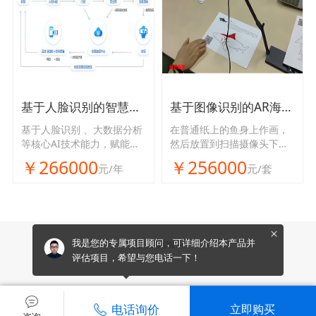
基于人脸识别的智慧商圈
基于图像识别的AR海底世界
基于人脸识别 、大数据分析
在普通纸上的鱼身上作画，
等核心AI技术能力，赋能线
然后放置到扫描摄像头下，
下门店，助力会员管理、客
即可将鱼连带画作一起扫描
￥266000
￥256000
元/年
元/套
流分析，提升商业效率，助
进屏幕的海底世界中。
力商家打造“知人知面更知
心”的智慧门店。
我是您的专属项目顾问，可详细介绍本产品并
已经到底啦～
评估项目，希望与您电话一下！
电话询价
立即购买