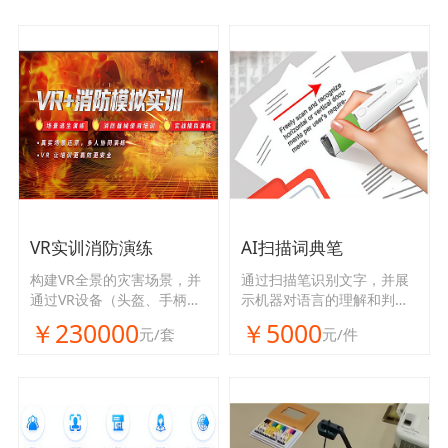
VR实训消防演练
AI扫描词典笔
构建VR全景的灾害场景，并
通过扫描笔识别文字，并展
通过VR设备（头盔、手柄）
示机器对语言的理解和判
及语音对话模式进行沉浸式
断，同时展现实时翻译功
￥230000
￥5000
元/套
元/件
人机交互演练，培养和锻炼
能。
体验人员的安全意识和自防
自救能力。