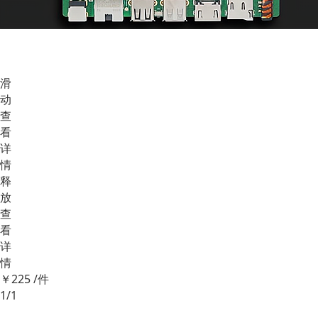
滑
动
查
看
详
情
释
放
查
看
详
情
￥225
/件
1/1