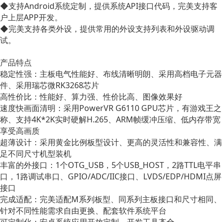
◆支持Android系统定制，提供系统API接口代码，完美支持客
户上层APP开发。
◆完美支持各类外设，提供常用的外设支持列表和外设驱动调
试。
产品特点
稳定性强：主板电气性能好、布线清晰明朗、采用高档电子元器
件、采用瑞芯微RK3268芯片
高性价比：性能好、算力强、性价比高、图像效果好
速度快画面清明：采用PowerVR G6110 GPU芯片，有游戏王之
称、支持4K*2K实时硬解H.265、ARM帧缓冲压缩、低内存带宽
享受高画质
超薄设计：采用黄金比例板型设计、更高的灵活性和兼容性、满
足不同尺寸机型装机
丰富的外接口：1个OTG_USB，5个USB_HOST，2路TTL电平串
口，1路调试串口、GPIO/ADC/IIC接口、LVDS/EDP/HDMI点屏
接口
完成适配：完美适配M系列板型、同系列主板接口和尺寸相同、
针对不同性能需求自由更换、配套软件系统平台
可定制化：安卓系统应用开放定制、开发工具齐全