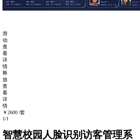
滑
动
查
看
详
情
释
放
查
看
详
情
￥2600
/套
1/1
智慧校园人脸识别访客管理系