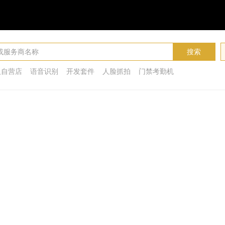
搜索
人自营店
语音识别
开发套件
人脸抓拍
门禁考勤机