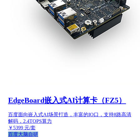
EdgeBoard嵌入式AI计算卡（FZ5）
百度面向嵌入式AI场景打造，丰富的IO口，支持8路高清
解码，2.4TOPS算力
￥5399
元/套
百度大脑自研