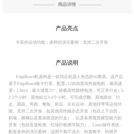
商品详情
产品亮点
丰富的运动功能；多样的演示案例；支持二次开发
产品说明
EdgeBoard
机器狗是一款四足机器人形态的
AI
教具。该产品
基于
EdgeBoard
板卡打造，配置
≥12
自由度高性能电机，最高速
度
≥ 1.8m/s
，最大坡度
25°
，搭载高性能锂电池，可正常行走
1.5-
2.5
个小时，原地站立
3-4
个小时。可完成空翻、原地踏步、行
走、跳跃、奔跑、匍匐、前后、左右运动，原地转弯等运动功
能。支持二次开发，如其他高性能步态开发（包括上下台阶，
斜坡，楼梯以及复杂路况的行走），以及各类视觉模型能力的
开发（包括盲道检测、红绿灯检测等能力）。
Liunx
操作系统，
配套多样的演示案例，适用于展厅演示、科普教学、科研开