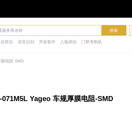
搜索
人自营店
语音识别
开发套件
人脸抓拍
门禁考勤机
规厚膜电阻-SMD
R-071M5L Yageo 车规厚膜电阻-SMD