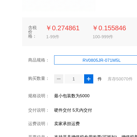
￥0.274861
￥0.155846
含税
价
格：
1-99件
100-999件
商品规格：
RV0805JR-071M5L
购买数量：
件
库存50070件
规格说明：
最小包装数为5000
交付说明：
硬件交付 5天内交付
运费说明：
卖家承担运费
开票信息：
支持开具增值税专用发票(可抵扣)、增值税普