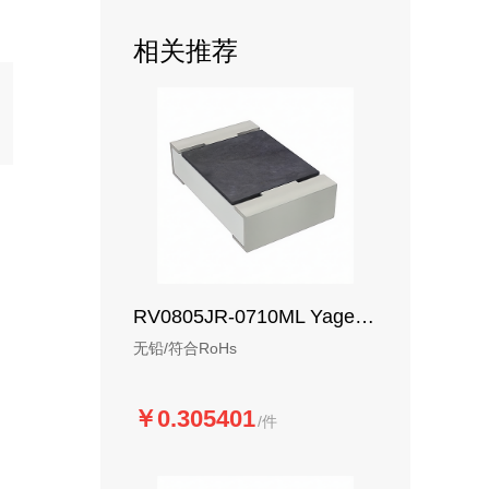
相关推荐
RV0805JR-0710ML Yageo 车规厚膜电阻-SMD
无铅/符合RoHs
￥0.305401
/件