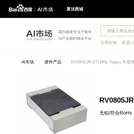
算法商城
文档分析
机器
AI市场
硬件产品
RV0805JR-071M5L Yageo 车
RV0805J
无铅/符合RoHs