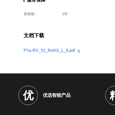
质保期：
1年
文档下载
PYu-RV_51_RoHS_L_8.pdf
优
优选智能产品