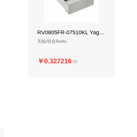
RV0805FR-07510KL Yageo 车规厚膜电阻-SMD
无铅/符合RoHs
￥0.327216
/件