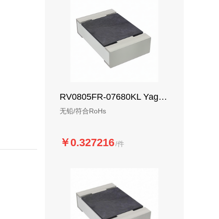
RV0805FR-07680KL Yageo 车规厚膜电阻-SMD
无铅/符合RoHs
￥0.327216
/件